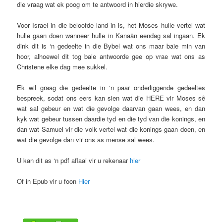
die vraag wat ek poog om te antwoord in hierdie skrywe.
Voor Israel in die beloofde land in is, het Moses hulle vertel wat
hulle gaan doen wanneer hulle in Kanaän eendag sal ingaan. Ek
dink dit is ‘n gedeelte in die Bybel wat ons maar baie min van
hoor, alhoewel dit tog baie antwoorde gee op vrae wat ons as
Christene elke dag mee sukkel.
Ek wil graag die gedeelte in ‘n paar onderliggende gedeeltes
bespreek, sodat ons eers kan sien wat die HERE vir Moses sê
wat sal gebeur en wat die gevolge daarvan gaan wees, en dan
kyk wat gebeur tussen daardie tyd en die tyd van die konings, en
dan wat Samuel vir die volk vertel wat die konings gaan doen, en
wat die gevolge dan vir ons as mense sal wees.
U kan dit as ‘n pdf aflaai vir u rekenaar
hier
Of in Epub vir u foon
Hier