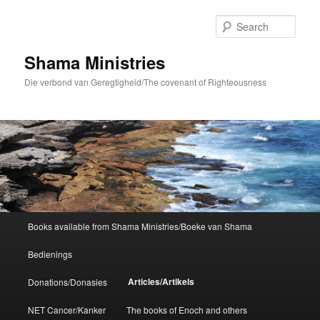
Skip
to
Sear
primary
content
Shama Ministries
Die verbond van Geregtigheid/The covenant of Righteousness
Main
Books available from Shama Ministries/Boeke van Shama
menu
Bedienings
Articles/Artikels
Donations/Donasies
NET Cancer/Kanker
The books of Enoch and others