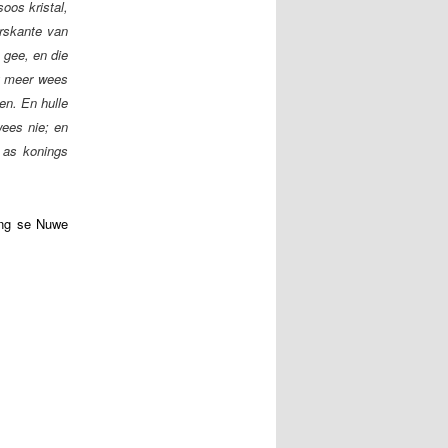
soos kristal,
erskante van
 gee, en die
ng meer wees
en. En hulle
wees nie; en
l as konings
ing se Nuwe