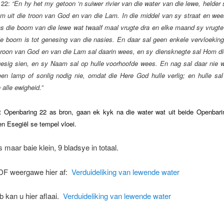
 22:
“
En hy het my getoon
‘n suiwer rivier van die water van die lewe, helder 
om uit die troon van God en van die Lam. In die middel van sy straat en we
was die boom van die lewe wat twaalf maal vrugte dra en elke maand sy vrugte
ie boom is tot genesing van die nasies. En daar sal geen enkele vervloeki
 troon van God en van die Lam sal daarin wees, en sy diensknegte sal Hom di
esig sien, en sy Naam sal op hulle voorhoofde wees. En nag sal daar nie 
een lamp of sonlig nodig nie, omdat die Here God hulle verlig; en hulle sa
n alle ewigheid.”
t Openbaring 22 as bron, gaan ek kyk na die water wat uit beide Openbar
n Esegiël se tempel vloei.
s maar baie klein, 9 bladsye in totaal.
PDF weergawe hier af:
Verduideliking van lewende water
b kan u hier aflaai.
Verduideliking van lewende water