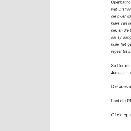
Openbaring
wat uitstro
die rivier 
blare van d
nie, en die
sal sy aang
hulle het g
regeer tot i
So hier me
Jerusalem e
Die boek i
Laai die 
Of die epu