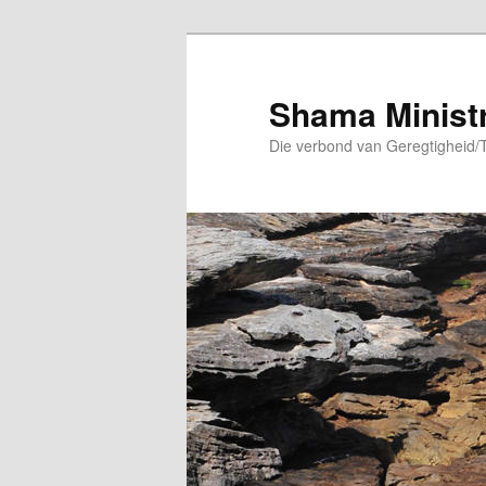
Skip
to
primary
Shama Minist
content
Die verbond van Geregtigheid/