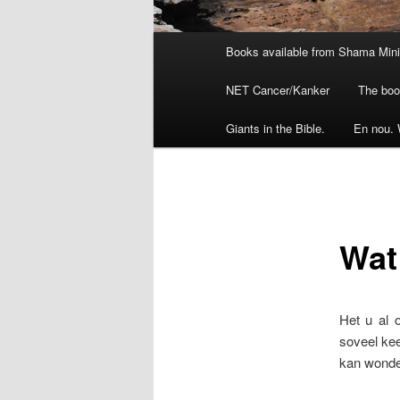
Main
Books available from Shama Min
menu
NET Cancer/Kanker
The boo
Giants in the Bible.
En nou. 
Wat
Het u al 
soveel ke
kan wonder