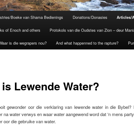
istries/Boeke van Shama Bedienings
Donations/Donasies
Articles/A
ks of Enoch and others
Protokols van die Oudstes van Zion – deur Mani
Waar is die wegrapers nou?
And what happenned to the rapture?
Pu
 is Lewende Water?
ooit gewonder oor die verklaring van lewende water in die Bybel?
er na water verwys en waar water aangewend word dat ‘n mens party
 oor die gebruike van water.