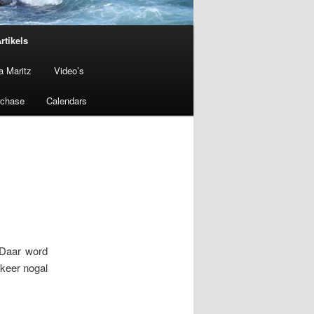
rtikels
a Maritz
Video’s
rchase
Calendars
 Daar word
keer nogal