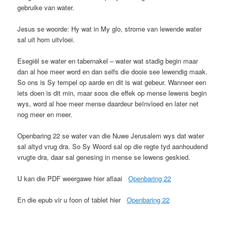
gebruike van water.
Jesus se woorde: Hy wat in My glo, strome van lewende water
sal uit hom uitvloei.
Esegiël se water en tabernakel – water wat stadig begin maar
dan al hoe meer word en dan selfs die dooie see lewendig maak.
So ons is Sy tempel op aarde en dit is wat gebeur. Wanneer een
iets doen is dit min, maar soos die effek op mense lewens begin
wys, word al hoe meer mense daardeur beïnvloed en later net
nog meer en meer.
Openbaring 22 se water van die Nuwe Jerusalem wys dat water
sal altyd vrug dra. So Sy Woord sal op die regte tyd aanhoudend
vrugte dra, daar sal genesing in mense se lewens geskied.
U kan die PDF weergawe hier aflaai
Openbaring 22
En die epub vir u foon of tablet hier
Openbaring 22