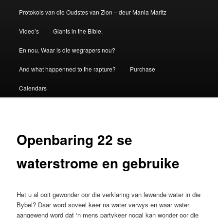
Protokols van die Oudstes van Zion – deur Mania Maritz
Video’s
Giants in the Bible.
En nou. Waar is die wegrapers nou?
And what happenned to the rapture?
Purchase
Calendars
Openbaring 22 se
waterstrome en gebruike
Het u al ooit gewonder oor die verklaring van lewende water in die
Bybel? Daar word soveel keer na water verwys en waar water
aangewend word dat ‘n mens partykeer nogal kan wonder oor die