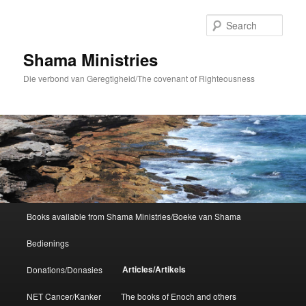
Skip
to
Sear
primary
content
Shama Ministries
Die verbond van Geregtigheid/The covenant of Righteousness
Main
Books available from Shama Ministries/Boeke van Shama
menu
Bedienings
Articles/Artikels
Donations/Donasies
NET Cancer/Kanker
The books of Enoch and others