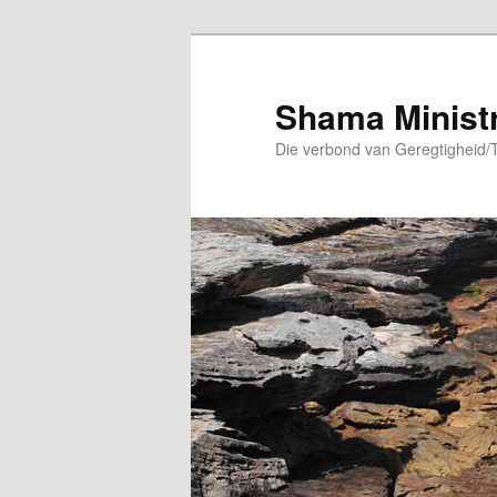
Skip
to
primary
Shama Minist
content
Die verbond van Geregtigheid/