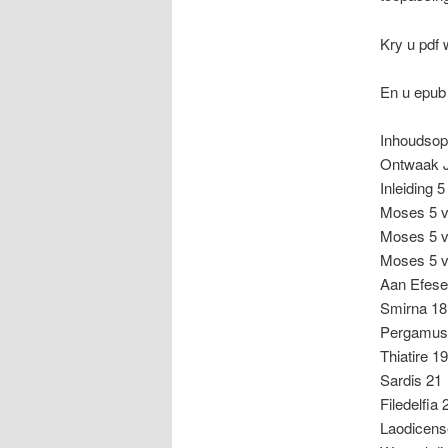
Kry u pdf
En u epub
Inhoudso
Ontwaak J
Inleiding 5
Moses 5 ve
Moses 5 v
Moses 5 ve
Aan Efese
Smirna 18
Pergamus
Thiatire 19
Sardis 21
Filedelfia 
Laodicens