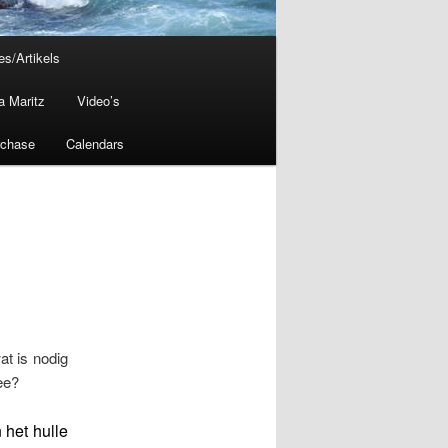
les/Artikels
a Maritz
Video’s
rchase
Calendars
at is nodig
ee?
 het hulle