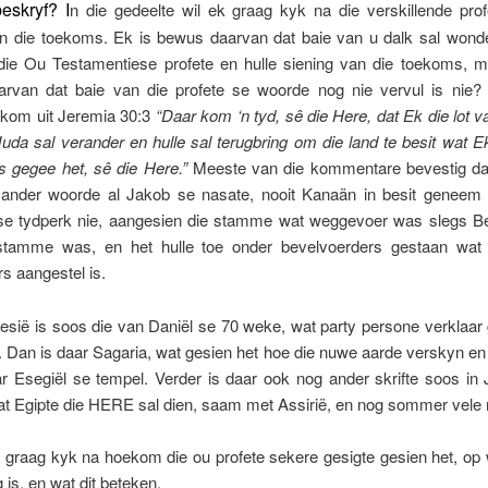
beskryf? I
n die gedeelte wil ek graag kyk na die verskillende prof
an die toekoms. Ek is bewus daarvan dat baie van u dalk sal won
 die Ou Testamentiese profete en hulle siening van die toekoms, 
rvan dat baie van die profete se woorde nog nie vervul is nie?
 kom uit Jeremia 30:3
“Daar kom ‘n tyd, sê die Here, dat Ek die lot 
Juda sal verander en hulle sal terugbring om die land te besit wat E
s gegee het, sê die Here.”
Meeste van die kommentare bevestig dat
 ander woorde al Jakob se nasate, nooit Kanaän in besit geneem 
se tydperk nie, aangesien die stamme wat weggevoer was slegs B
tamme was, en het hulle toe onder bevelvoerders gestaan wat 
s aangestel is.
esië is soos die van Daniël se 70 weke, wat party persone verklaar 
s. Dan is daar Sagaria, wat gesien het hoe die nuwe aarde verskyn en 
r Esegiël se tempel. Verder is daar ook nog ander skrifte soos in
at Egipte die HERE sal dien, saam met Assirië, en nog sommer vele
 graag kyk na hoekom die ou profete sekere gesigte gesien het, op 
 is, en wat dit beteken.