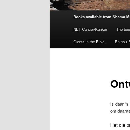
Main
Books available from Shama M
menu
NET Cancer/Kanker
The boo
Giants in the Bible.
En nou. 
Ont
Is daar ‘n
om daaraa
Het die p