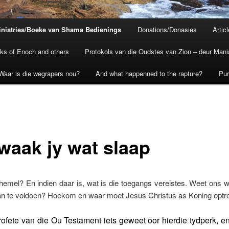
inistries/Boeke van Shama Bedienings
Donations/Donasies
Artic
ks of Enoch and others
Protokols van die Oudstes van Zion – deur Mani
Waar is die wegrapers nou?
And what happenned to the rapture?
Pu
waak jy wat slaap
 hemel? En indien daar is, wat is die toegangs vereistes. Weet ons w
n te voldoen? Hoekom en waar moet Jesus Christus as Koning optr
rofete van die Ou Testament iets geweet oor hierdie tydperk, en