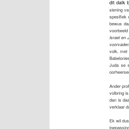
dit dalk 
siening v
spesifiek
bewus daa
voorbeeld
Israel en 
voorvader
volk, met
Babelonie
Juda se s
oorheerser
Ander prof
volbring i
dan is daa
verklaar d
Ek wil dus
toepassing