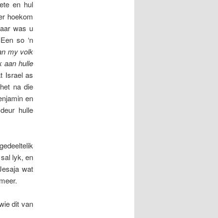
ete en hul
der hoekom
maar was u
 Een so ‘n
van my volk
k aan hulle
 Israel as
het na die
enjamin en
deur hulle
gedeeltelik
sal lyk, en
 Jesaja wat
 meer.
wie dit van