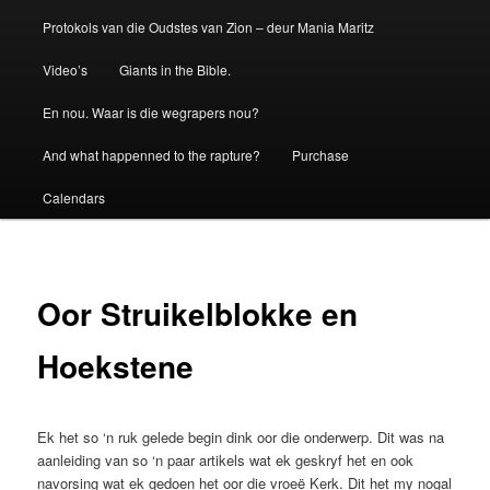
Protokols van die Oudstes van Zion – deur Mania Maritz
Video’s
Giants in the Bible.
En nou. Waar is die wegrapers nou?
And what happenned to the rapture?
Purchase
Calendars
Oor Struikelblokke en
Hoekstene
Ek het so ‘n ruk gelede begin dink oor die onderwerp. Dit was na
aanleiding van so ‘n paar artikels wat ek geskryf het en ook
navorsing wat ek gedoen het oor die vroeë Kerk. Dit het my nogal