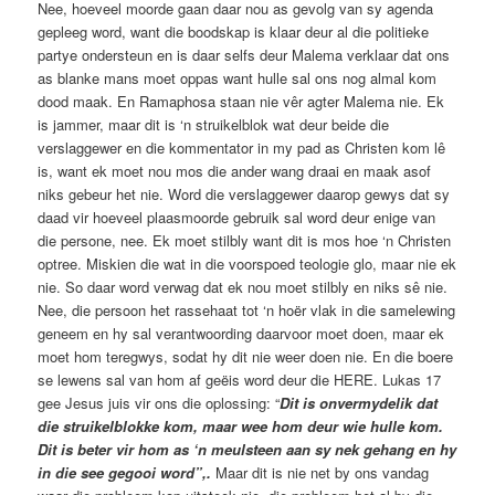
Nee, hoeveel moorde gaan daar nou as gevolg van sy agenda
gepleeg word, want die boodskap is klaar deur al die politieke
partye ondersteun en is daar selfs deur Malema verklaar dat ons
as blanke mans moet oppas want hulle sal ons nog almal kom
dood maak. En Ramaphosa staan nie vêr agter Malema nie. Ek
is jammer, maar dit is ‘n struikelblok wat deur beide die
verslaggewer en die kommentator in my pad as Christen kom lê
is, want ek moet nou mos die ander wang draai en maak asof
niks gebeur het nie. Word die verslaggewer daarop gewys dat sy
daad vir hoeveel plaasmoorde gebruik sal word deur enige van
die persone, nee. Ek moet stilbly want dit is mos hoe ‘n Christen
optree. Miskien die wat in die voorspoed teologie glo, maar nie ek
nie. So daar word verwag dat ek nou moet stilbly en niks sê nie.
Nee, die persoon het rassehaat tot ‘n hoër vlak in die samelewing
geneem en hy sal verantwoording daarvoor moet doen, maar ek
moet hom teregwys, sodat hy dit nie weer doen nie. En die boere
se lewens sal van hom af geëis word deur die HERE. Lukas 17
gee Jesus juis vir ons die oplossing: “
Dit is onvermydelik dat
die struikelblokke kom, maar wee hom deur wie hulle kom.
Dit is beter vir hom as ‘n meulsteen aan sy nek gehang en hy
in die see gegooi word”,.
Maar dit is nie net by ons vandag