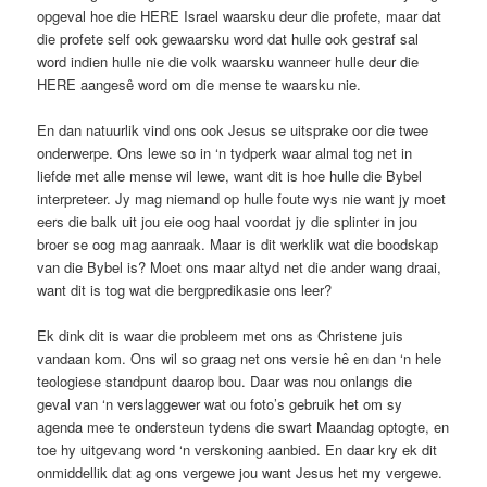
opgeval hoe die HERE Israel waarsku deur die profete, maar dat
die profete self ook gewaarsku word dat hulle ook gestraf sal
word indien hulle nie die volk waarsku wanneer hulle deur die
HERE aangesê word om die mense te waarsku nie.
En dan natuurlik vind ons ook Jesus se uitsprake oor die twee
onderwerpe. Ons lewe so in ‘n tydperk waar almal tog net in
liefde met alle mense wil lewe, want dit is hoe hulle die Bybel
interpreteer. Jy mag niemand op hulle foute wys nie want jy moet
eers die balk uit jou eie oog haal voordat jy die splinter in jou
broer se oog mag aanraak. Maar is dit werklik wat die boodskap
van die Bybel is? Moet ons maar altyd net die ander wang draai,
want dit is tog wat die bergpredikasie ons leer?
Ek dink dit is waar die probleem met ons as Christene juis
vandaan kom. Ons wil so graag net ons versie hê en dan ‘n hele
teologiese standpunt daarop bou. Daar was nou onlangs die
geval van ‘n verslaggewer wat ou foto’s gebruik het om sy
agenda mee te ondersteun tydens die swart Maandag optogte, en
toe hy uitgevang word ‘n verskoning aanbied. En daar kry ek dit
onmiddellik dat ag ons vergewe jou want Jesus het my vergewe.