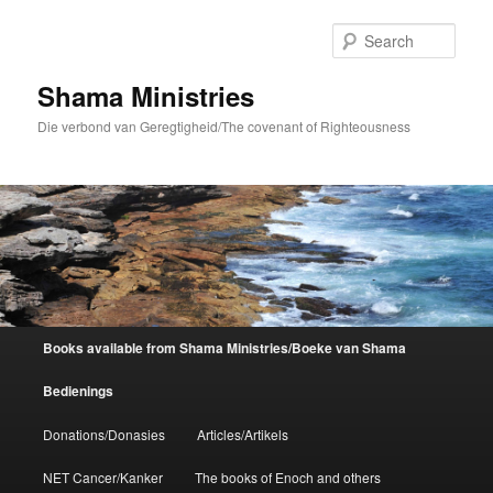
Skip
to
Sear
primary
content
Shama Ministries
Die verbond van Geregtigheid/The covenant of Righteousness
Main
Books available from Shama Ministries/Boeke van Shama
menu
Bedienings
Donations/Donasies
Articles/Artikels
NET Cancer/Kanker
The books of Enoch and others